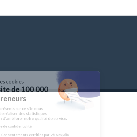
Gestion des cookies
sur le site de 100 000
entrepreneurs
Les cookies présents sur ce site nous
permettent de réaliser des statistiques
de visites afin d'améliorer notre qualité de service.
Lire la politique de confidentialité
Consentements certifiés par